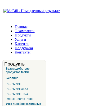
Главная
О компании
Продукты
Услуги
Клиенты
Поддержка
Контакты
Продукты
Взаимодействие
продуктов MoBill
Биллинг
АСР MoBill
АСР MoBill/ЖКХ
АСР MoBill-TKO
MoBill-EnergoTrade
Учет линейно-кабельных