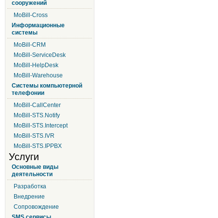
сооружений
MoBill-Cross
Информационные
системы
MoBill-CRM
MoBill-ServiceDesk
MoBill-HelpDesk
MoBill-Warehouse
Системы компьютерной
телефонии
MoBill-CallCenter
MoBill-STS.Notify
MoBill-STS.Intercept
MoBill-STS.IVR
MoBill-STS.IPPBX
Услуги
Основные виды
деятельности
Разработка
Внедрение
Сопровождение
SMS сервисы