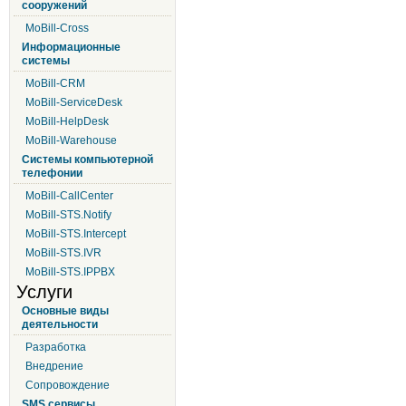
сооружений
MoBill-Cross
Информационные
системы
MoBill-CRM
MoBill-ServiceDesk
MoBill-HelpDesk
MoBill-Warehouse
Системы компьютерной
телефонии
MoBill-CallCenter
MoBill-STS.Notify
MoBill-STS.Intercept
MoBill-STS.IVR
MoBill-STS.IPPBX
Услуги
Основные виды
деятельности
Разработка
Внедрение
Сопровождение
SMS сервисы