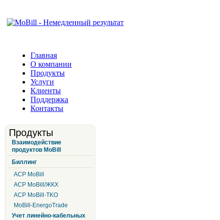
Главная
О компании
Продукты
Услуги
Клиенты
Поддержка
Контакты
Продукты
Взаимодействие
продуктов MoBill
Биллинг
АСР MoBill
АСР MoBill/ЖКХ
АСР MoBill-TKO
MoBill-EnergoTrade
Учет линейно-кабельных