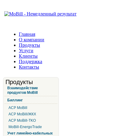
Главная
О компании
Продукты
Услуги
Клиенты
Поддержка
Контакты
Продукты
Взаимодействие
продуктов MoBill
Биллинг
АСР MoBill
АСР MoBill/ЖКХ
АСР MoBill-TKO
MoBill-EnergoTrade
Учет линейно-кабельных