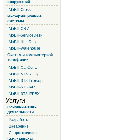
сооружений
MoBill-Cross
Информационные
системы
MoBill-CRM
MoBill-ServiceDesk
MoBill-HelpDesk
MoBill-Warehouse
Системы компьютерной
телефонии
MoBill-CallCenter
MoBill-STS.Notify
MoBill-STS.Intercept
MoBill-STS.IVR
MoBill-STS.IPPBX
Услуги
Основные виды
деятельности
Разработка
Внедрение
Сопровождение
SMS сервисы