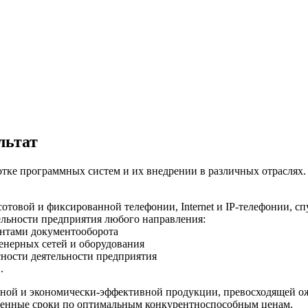
льтат
отке программных систем и их внедрении в различных отраслях
сотовой и фиксированной телефонии, Internet и IP-телефонии, с
льности предприятия любого направления:
ентами документооборота
енерных сетей и оборудования
ности деятельности предприятия
.
ежной и экономически-эффективной продукции, превосходящей о
вленные сроки по оптимальным конкурентноспособным ценам.