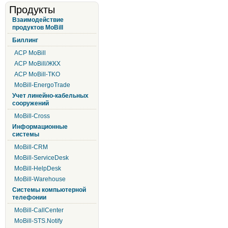
Продукты
Взаимодействие
продуктов MoBill
Биллинг
АСР MoBill
АСР MoBill/ЖКХ
АСР MoBill-TKO
MoBill-EnergoTrade
Учет линейно-кабельных
сооружений
MoBill-Cross
Информационные
системы
MoBill-CRM
MoBill-ServiceDesk
MoBill-HelpDesk
MoBill-Warehouse
Системы компьютерной
телефонии
MoBill-CallCenter
MoBill-STS.Notify