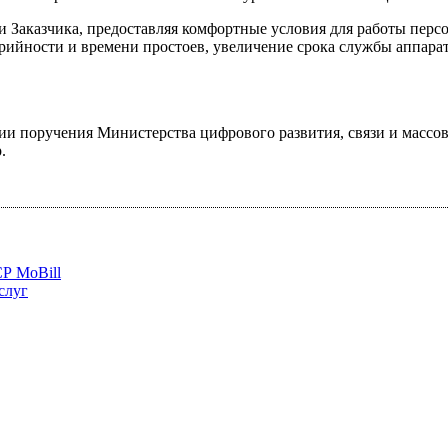
Заказчика, предоставляя комфортные условия для работы персо
йности и времени простоев, увеличение срока службы аппаратн
ании поручения Министерства цифрового развития, связи и масс
.
СР MoBill
слуг